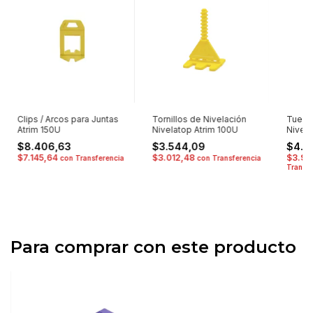
Clips / Arcos para Juntas
Tornillos de Nivelación
Tuerca
Atrim 150U
Nivelatop Atrim 100U
Nivela
$8.406,63
$3.544,09
$4.6
$7.145,64
$3.012,48
$3.96
con
Transferencia
con
Transferencia
Transfe
Para comprar con este producto