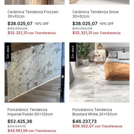
Cerámica Tendenza Frozzen
Cerámica Tendenza Snow
30x62cm
30x62cm
$38.025,07
$38.025,07
-
10
%
OFF
-
10
%
OFF
$42.250,08
$42.250,08
$32.321,31
$32.321,31
con
Transferencia
con
Transferencia
Sin stock
Sin stock
Porcelánico Tendenza
Porcelánico Tendenza
Imperial Pulido 60x120cm
Brushed White 20x120cm
$52.425,36
$46.237,73
$39.302,07
$65.531,70
con
Transferencia
$44.561,56
con
Transferencia