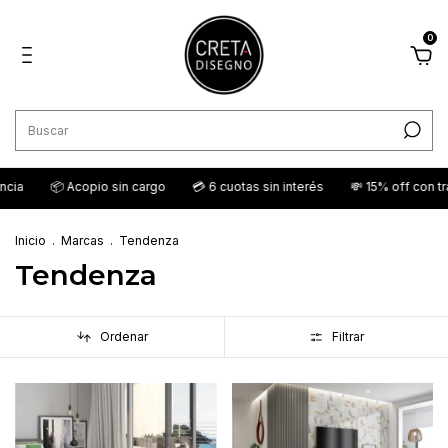
0
ia
📦 Acopio sin cargo
💳 6 cuotas sin interés
💸 15% off con tra
Inicio
.
Marcas
.
Tendenza
Tendenza
Ordenar
Filtrar