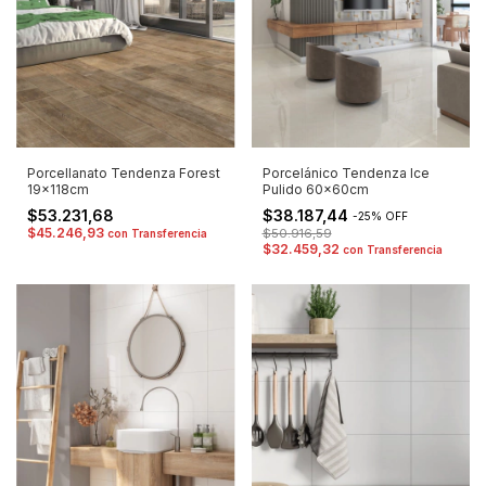
Porcellanato Tendenza Forest
Porcelánico Tendenza Ice
19x118cm
Pulido 60x60cm
$53.231,68
$38.187,44
-
25
%
OFF
$45.246,93
$50.916,59
con
Transferencia
$32.459,32
con
Transferencia