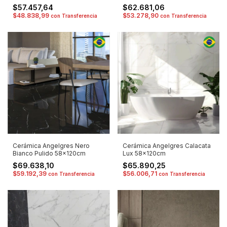
$57.457,64
$62.681,06
$48.838,99
$53.278,90
con
Transferencia
con
Transferencia
Cerámica Angelgres Nero
Cerámica Angelgres Calacata
Bianco Pulido 58x120cm
Lux 58x120cm
$69.638,10
$65.890,25
$59.192,39
$56.006,71
con
Transferencia
con
Transferencia