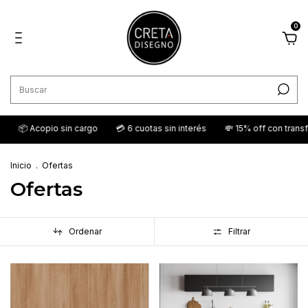
0
 sin cargo
💳 6 cuotas sin interés
💸 15% off con transferencia

Inicio
.
Ofertas
Ofertas
Ordenar
Filtrar