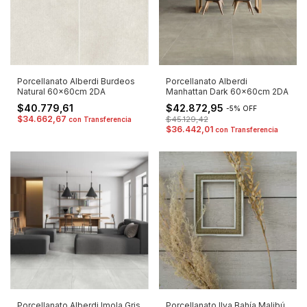
Porcellanato Alberdi Burdeos
Porcellanato Alberdi
Natural 60x60cm 2DA
Manhattan Dark 60x60cm 2DA
$40.779,61
$42.872,95
-
5
%
OFF
$34.662,67
$45.129,42
con
Transferencia
$36.442,01
con
Transferencia
Porcellanato Ilva Bahía Malibú
Porcellanato Alberdi Imola Gris