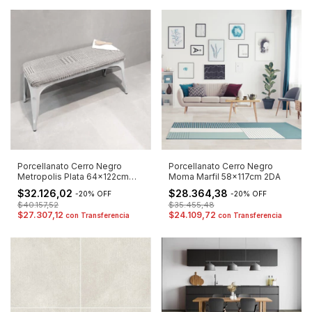
Porcellanato Cerro Negro
Porcellanato Cerro Negro
Metropolis Plata 64x122cm
Moma Marfil 58x117cm 2DA
2DA
$32.126,02
$28.364,38
-
20
%
OFF
-
20
%
OFF
$40.157,52
$35.455,48
$27.307,12
$24.109,72
con
Transferencia
con
Transferencia