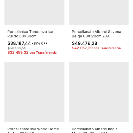
Porcelánico Tendenza Ice
Porcellanato Alberdi Savona
Pulido 60x60cm
Beige 60x120cm 2DA
$38.187,44
$49.479,28
-
25
%
OFF
$42.057,39
$50.916,59
con
Transferencia
$32.459,32
con
Transferencia
Porcellanato Ilva Wood Home
Porcellanato Alberdi Imola