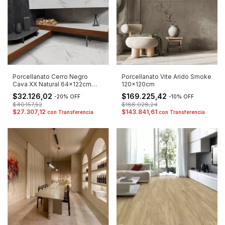
Porcellanato Cerro Negro
Porcellanato Vite Arido Smoke
Cava XX Natural 64x122cm
120x120cm
2DA
$32.126,02
$169.225,42
-
20
%
OFF
-
10
%
OFF
$40.157,52
$188.028,24
$27.307,12
$143.841,61
con
Transferencia
con
Transferencia