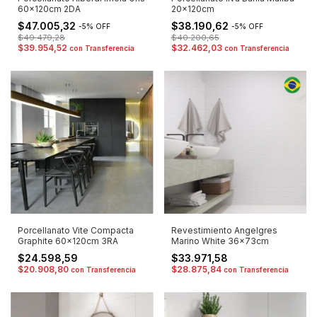
20x120cm
60x120cm 2DA
$38.190,62
$47.005,32
-
5
%
OFF
-
5
%
OFF
$40.200,65
$49.479,28
$32.462,03
$39.954,52
con
Transferencia
con
Transferencia
Porcellanato Vite Compacta
Revestimiento Angelgres
Graphite 60x120cm 3RA
Marino White 36x73cm
$24.598,59
$33.971,58
$20.908,80
$28.875,84
con
Transferencia
con
Transferencia