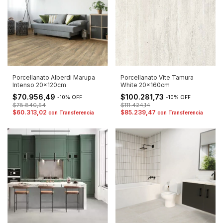
Porcellanato Alberdi Marupa
Porcellanato Vite Tamura
Intenso 20x120cm
White 20x160cm
$70.956,49
$100.281,73
-
10
%
OFF
-
10
%
OFF
$78.840,54
$111.424,14
$60.313,02
$85.239,47
con
Transferencia
con
Transferencia