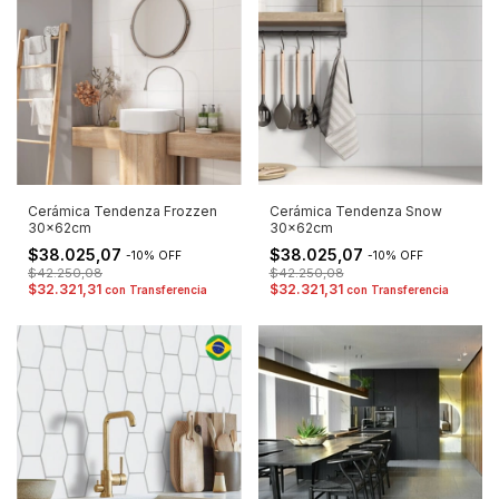
Cerámica Tendenza Frozzen
Cerámica Tendenza Snow
30x62cm
30x62cm
$38.025,07
$38.025,07
-
10
%
OFF
-
10
%
OFF
$42.250,08
$42.250,08
$32.321,31
$32.321,31
con
Transferencia
con
Transferencia