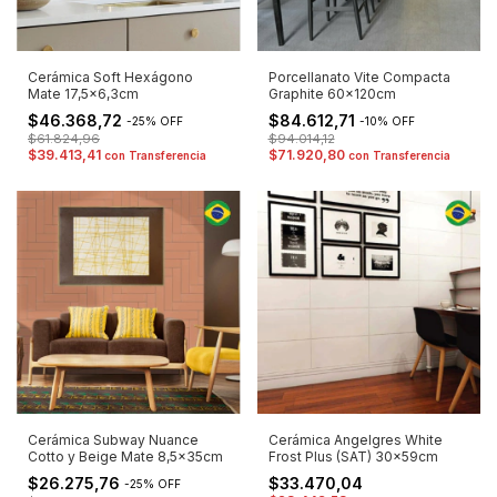
Cerámica Soft Hexágono
Porcellanato Vite Compacta
Mate 17,5x6,3cm
Graphite 60x120cm
$46.368,72
$84.612,71
-
25
%
OFF
-
10
%
OFF
$61.824,96
$94.014,12
$39.413,41
$71.920,80
con
Transferencia
con
Transferencia
Cerámica Subway Nuance
Cerámica Angelgres White
Cotto y Beige Mate 8,5x35cm
Frost Plus (SAT) 30x59cm
$26.275,76
$33.470,04
-
25
%
OFF