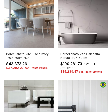
Porcellanato Vite Liscio Ivory
Porcellanato Vite Calacatta
120x120cm 2DA
Natural 80x160cm
$43.873,26
$100.281,73
-
10
%
OFF
$37.292,27
$111.424,14
con
Transferencia
$85.239,47
con
Transferencia