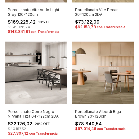
Porcellanato Vite Arido Light
Porcellanato Vite Pecan
Grey 120x120cm
20x120cm 2DA
$169.225,42
$73.122,09
-
10
%
OFF
$62.153,78
$188.028,24
con
Transferencia
$143.841,61
con
Transferencia
Porcellanato Cerro Negro
Porcellanato Alberdi Riga
Nirvana Tiza 64x122cm 2DA
Brown 20x120cm
$32.126,02
$78.840,54
-
20
%
OFF
$67.014,46
$40.157,52
con
Transferencia
$27.307,12
con
Transferencia