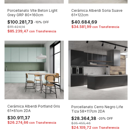
Porcellanato Vite Beton Light
Cerámica Alberdi Soria Suave
Grey GRP 80x160cm
61x122cm
$100.281,73
$40.684,69
-
10
%
OFF
$34.581,99
$111.424,14
con
Transferencia
$85.239,47
con
Transferencia
Cerámica Alberdi Portland Gris
Porcellanato Cerro Negro Life
61x61cm 2DA
Tiza 58x117cm 2DA
$30.911,37
$28.364,38
-
20
%
OFF
$26.274,66
con
Transferencia
$35.455,48
$24.109,72
con
Transferencia