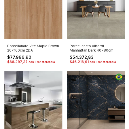
Porcellanato Vite Maple Brown
Porcellanato Alberdi
20x160cm 2DA
Manhattan Dark 40x80cm
$77.996,90
$54.372,83
$66.297,37
$46.216,91
con
Transferencia
con
Transferencia