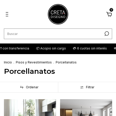
0
ia
📦 Acopio sin cargo
💳 6 cuotas sin interés
💸 15% off con tran
Inicio
.
Pisos y Revestimientos
.
Porcellanatos
Porcellanatos
Ordenar
Filtrar