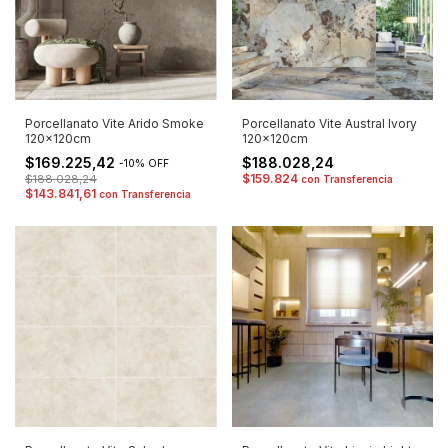
Porcellanato Vite Arido Smoke
Porcellanato Vite Austral Ivory
120x120cm
120x120cm
$169.225,42
$188.028,24
-
10
%
OFF
$159.824
$188.028,24
con
Transferencia
$143.841,61
con
Transferencia