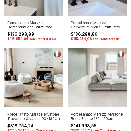
Porcellanato Marazzi
Porcellanato Marazzi
Cementum Ash Strutturato
Cementum Nickel Strutturato
60x120cm
60x120cm
$136.298,89
$136.298,89
$115.854,06
$115.854,06
con
Transferencia
con
Transferencia
Porcellanato Marazzi Mystone
Porcellanato Marazzi Mystone
Travertino Classico 90x180cm
Berici Bianco 120x120cm
$318.754,24
$141.668,55
$270.941,10
$120.418,27
con
Transferencia
con
Transferencia