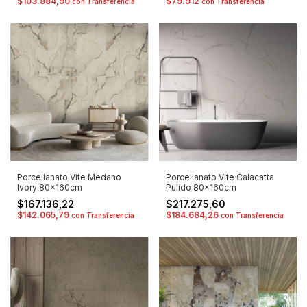
$103.884,90
$79.912
con
Transferencia
con
Transferencia
Porcellanato Vite Medano
Porcellanato Vite Calacatta
Ivory 80x160cm
Pulido 80x160cm
$167.136,22
$217.275,60
$142.065,79
$184.684,26
con
Transferencia
con
Transferencia