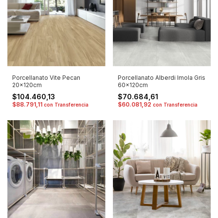
Porcellanato Vite Pecan
Porcellanato Alberdi Imola Gris
20x120cm
60x120cm
$104.460,13
$70.684,61
$88.791,11
$60.081,92
con
Transferencia
con
Transferencia