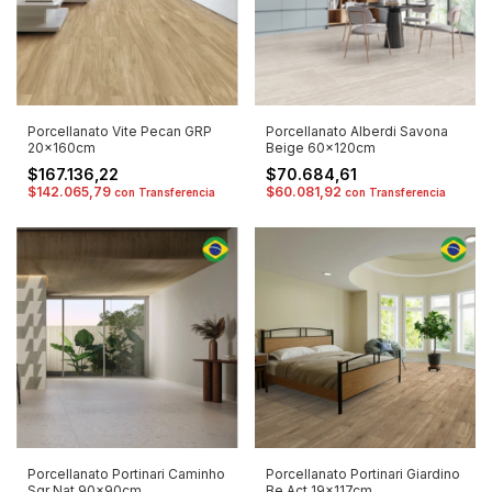
Porcellanato Vite Pecan GRP
Porcellanato Alberdi Savona
20x160cm
Beige 60x120cm
$167.136,22
$70.684,61
$142.065,79
$60.081,92
con
Transferencia
con
Transferencia
Porcellanato Portinari Caminho
Porcellanato Portinari Giardino
Sgr Nat 90x90cm
Be Act 19x117cm