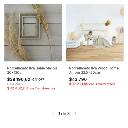
Porcellanato Ilva Wood Home
Porcellanato Ilva Bahía Malibú
Amber 22,5x90cm
20x120cm
$43.790
$38.190,62
-
5
%
OFF
$37.221,50
$40.200,65
con
Transferencia
$32.462,03
con
Transferencia
1
de
3