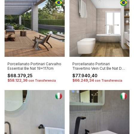
Porcellanato Portinari Carvalho
Porcellanato Portinari
Essential Be Nat 19x117cm
Travertino Vein Cut Be Nat DD
120x120cm
$68.379,25
$77.940,40
$58.122,36
$66.249,34
con
Transferencia
con
Transferencia