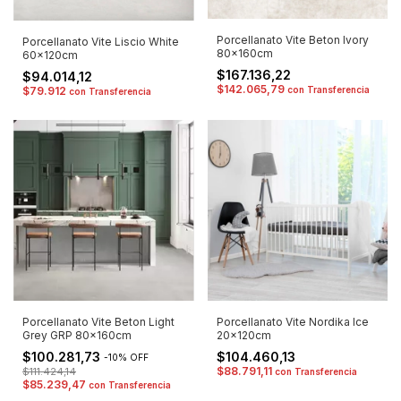
Porcellanato Vite Beton Ivory
Porcellanato Vite Liscio White
80x160cm
60x120cm
$167.136,22
$94.014,12
$142.065,79
con
Transferencia
$79.912
con
Transferencia
Porcellanato Vite Beton Light
Porcellanato Vite Nordika Ice
Grey GRP 80x160cm
20x120cm
$100.281,73
$104.460,13
-
10
%
OFF
$88.791,11
$111.424,14
con
Transferencia
$85.239,47
con
Transferencia