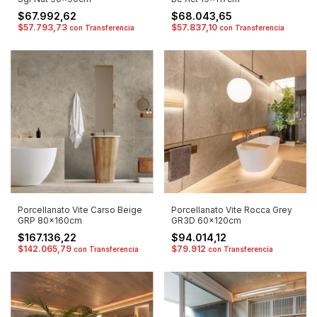
$67.992,62
$68.043,65
$57.793,73
$57.837,10
con
Transferencia
con
Transferencia
Porcellanato Vite Carso Beige
Porcellanato Vite Rocca Grey
GRP 80x160cm
GR3D 60x120cm
$167.136,22
$94.014,12
$142.065,79
$79.912
con
Transferencia
con
Transferencia