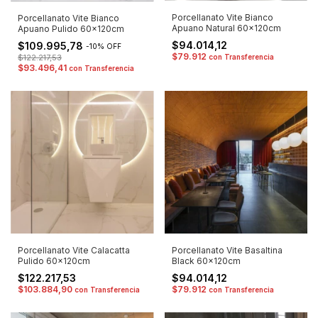
Porcellanato Vite Bianco
Porcellanato Vite Bianco
Apuano Natural 60x120cm
Apuano Pulido 60x120cm
$94.014,12
$109.995,78
-
10
%
OFF
$79.912
$122.217,53
con
Transferencia
$93.496,41
con
Transferencia
Porcellanato Vite Calacatta
Porcellanato Vite Basaltina
Pulido 60x120cm
Black 60x120cm
$122.217,53
$94.014,12
$103.884,90
$79.912
con
Transferencia
con
Transferencia