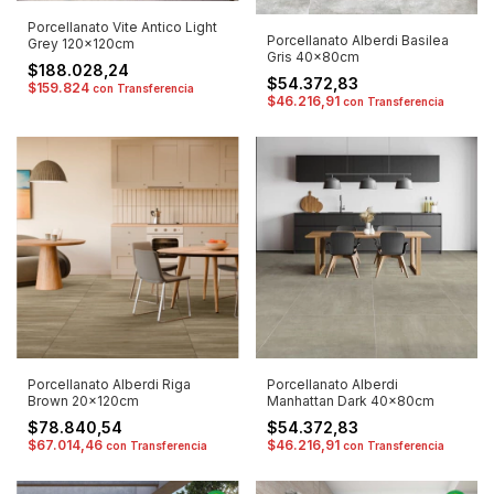
Porcellanato Vite Antico Light
Porcellanato Alberdi Basilea
Grey 120x120cm
Gris 40x80cm
$188.028,24
$54.372,83
$159.824
con
Transferencia
$46.216,91
con
Transferencia
Porcellanato Alberdi Riga
Porcellanato Alberdi
Brown 20x120cm
Manhattan Dark 40x80cm
$78.840,54
$54.372,83
$67.014,46
$46.216,91
con
Transferencia
con
Transferencia