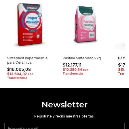
Sinteplast Impermeable
Pastina Sinteplast 5 kg
Pastin
para Cerámica
$12.177,11
$17.
$16.005,08
$10.350,54
$15.2
con
$13.604,32
Transferencia
Transfe
con
Transferencia
Newsletter
Registrate y recibí nuestras ofertas.