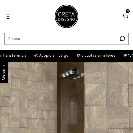
0
transferencia
📦 Acopio sin cargo
💳 6 cuotas sin interés
💸 15% o
Sin stock