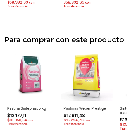
$58.992,69
$58.992,69
con
con
Transferencia
Transferencia
Para comprar con este producto
Pastina Sinteplast 5 kg
Pastinas Weber Prestige
Sinte
para 
$12.177,11
$17.911,48
$16.
$10.350,54
$15.224,76
con
con
Transferencia
Transferencia
$13.6
Transfe