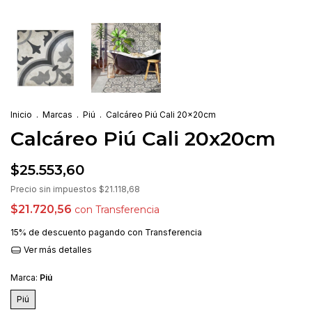
Inicio
.
Marcas
.
Piú
.
Calcáreo Piú Cali 20x20cm
Calcáreo Piú Cali 20x20cm
$25.553,60
Precio sin impuestos
$21.118,68
$21.720,56
con
Transferencia
15% de descuento
pagando con Transferencia
Ver más detalles
Marca:
Piú
Piú