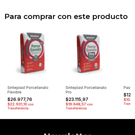
Para comprar con este producto
Sinteplast Porcellanato
Sinteplast Porcellanato
Pastin
Flexible
Pro
$12.1
$26.977,76
$23.115,97
$10.3
$22.931,10
$19.648,57
Transfe
con
con
Transferencia
Transferencia