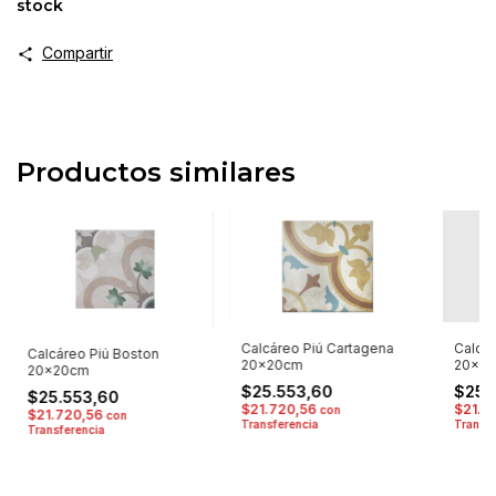
stock
Compartir
Productos similares
Calcáreo Piú Cartagena
Calcár
Calcáreo Piú Boston
20x20cm
20x2
20x20cm
$25.553,60
$25.
$25.553,60
$21.720,56
$21.7
con
$21.720,56
con
Transferencia
Transfe
Transferencia