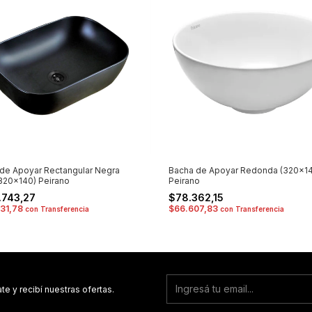
de Apoyar Rectangular Negra
Bacha de Apoyar Redonda (320x14
320x140) Peirano
Peirano
.743,27
$78.362,15
531,78
$66.607,83
con
Transferencia
con
Transferencia
te y recibí nuestras ofertas.