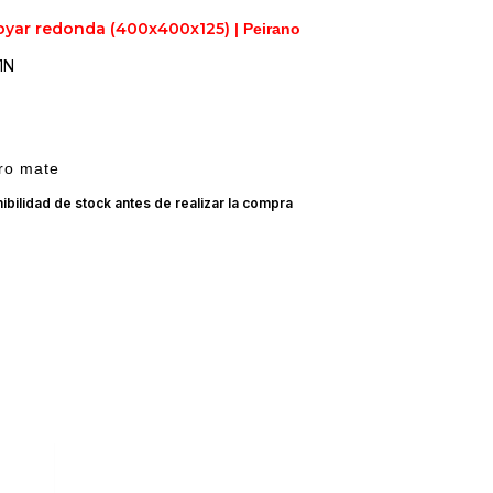
oyar redonda
(400x400x125)
| Peirano
1N
ro mate
ibilidad de stock antes de realizar la compra