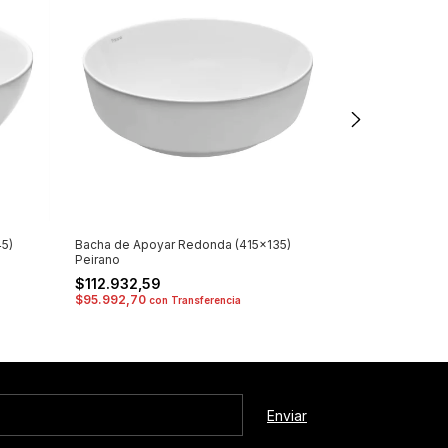
5)
Bacha de Apoyar Redonda (415x135)
Bacha de Apoya
Peirano
Peirano
$112.932,59
$102.945,4
$95.992,70
$87.503,61
con
Transferencia
con