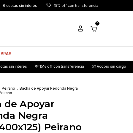
6 cuotas sin interés
15% off con transferencia
0
OBRAS
terés
💸 15% off con transferencia
📦 Acopio sin cargo
💳 6 cuotas
Peirano
.
Bacha de Apoyar Redonda Negra
Peirano
 de Apoyar
nda Negra
400x125) Peirano