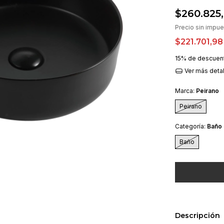
$260.825
Precio sin impu
$221.701,9
15% de descuen
Ver más deta
Marca:
Peirano
Peirano
Categoría:
Baño
Baño
Descripción