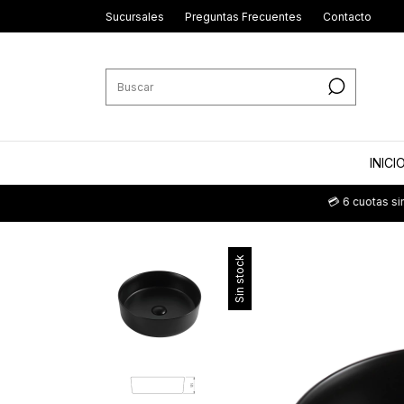
Sucursales
Preguntas Frecuentes
Contacto
INICI
💳 6 cuotas sin interés
Sin stock