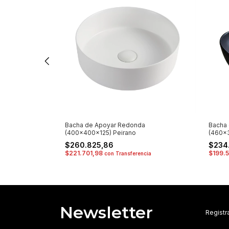
 1AG (415x145)
Bacha de Apoyar Redonda
Bacha 
(400x400x125) Peirano
(460x
$260.825,86
$234
$221.701,98
$199.
ia
con
Transferencia
Newsletter
Registra