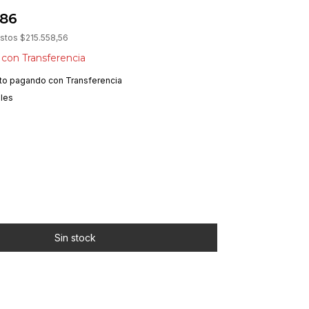
,86
estos
$215.558,56
8
con
Transferencia
to
pagando con Transferencia
lles