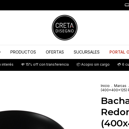
O
PRODUCTOS
OFERTAS
SUCURSALES
PORTAL 
💸 15% off con transferencia
📦 Acopio sin cargo
💳 6 cuotas sin in
Inicio
.
Marcas
.
(400x400x125) 
Bacha
Redo
(400x