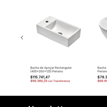
lar Negra
Bacha de Apoyar Rectangular
Bacha
(465x260x125) Peirano
Peiran
$115.741,47
$78.
$98.380,25
$66.6
cia
con
Transferencia