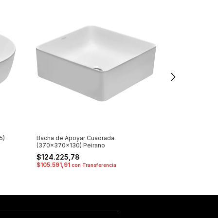
5)
Bacha de Apoyar Cuadrada
Bacha de Apoy
(370x370x130) Peirano
(400x330x150)
$124.225,78
$88.499,67
$105.591,91
$75.224,72
con
Transferencia
co