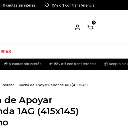
6 cuotas sin interés
15% off con transferencia
0
OBRAS
tas sin interés
💸 15% off con transferencia
📦 Acopio sin cargo
Peirano
.
Bacha de Apoyar Redonda 1AG (415x145)
 de Apoyar
da 1AG (415x145)
no