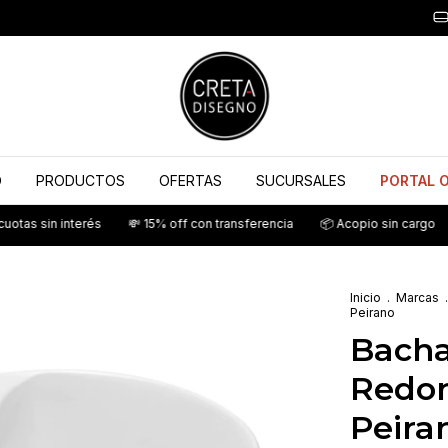
O
PRODUCTOS
OFERTAS
SUCURSALES
PORTAL 
 interés
💸 15% off con transferencia
📦 Acopio sin cargo
💳 6 cuo
Inicio
.
Marcas
.
Peirano
Bacha
Redon
Peira