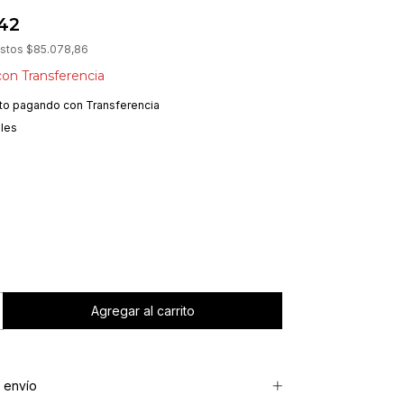
,42
estos
$85.078,86
con
Transferencia
to
pagando con Transferencia
lles
 envío